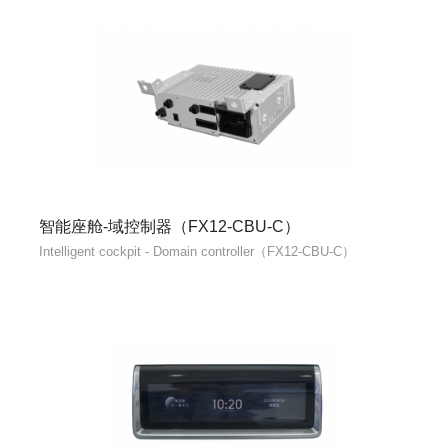
智能座舱-域控制器（FX12-CBU-C）
Intelligent cockpit - Domain controller（FX12-CBU-C）