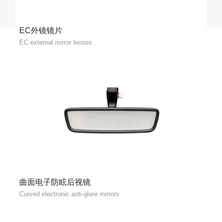
EC外镜镜片
EC external mirror lenses
曲面电子防眩后视镜
Curved electronic anti-glare mirrors