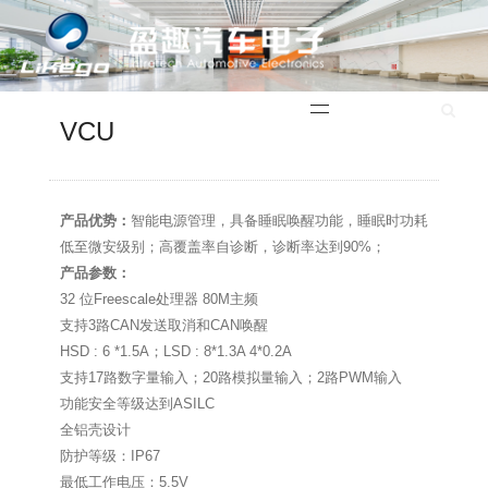
English
VCU
产品优势：
智能电源管理，具备睡眠唤醒功能，睡眠时功耗
低至微安级别；高覆盖率自诊断，诊断率达到90%；
产品参数：
32 位Freescale处理器 80M主频
支持3路CAN发送取消和CAN唤醒
HSD : 6 *1.5A；LSD : 8*1.3A 4*0.2A
支持17路数字量输入；20路模拟量输入；2路PWM输入
功能安全等级达到ASILC
全铝壳设计
防护等级：IP67
最低工作电压：5.5V