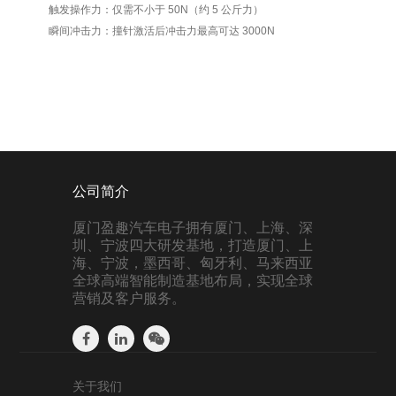
触发操作力：仅需不小于 50N（约 5 公斤力）
瞬间冲击力：撞针激活后冲击力最高可达 3000N
公司简介
厦门盈趣汽车电子拥有厦门、上海、深
圳、宁波四大研发基地，打造厦门、上
海、宁波，墨西哥、匈牙利、马来西亚
全球高端智能制造基地布局，实现全球
营销及客户服务。
关于我们