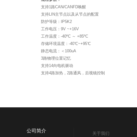
支持1路CAN/CANFD唤醒
支持LIN主节点以及从节点的配置
防护等级：IP5K2
工作电压：9V ~+16V
工作温度：-40ºC ～ +85ºC
存储环境温度：-40℃~+95℃
静态电流：＜100uA
3路物理位置记忆
支持14向电机驱动
支持4路加热，2路通风，后视镜控制
公司简介
关于我们