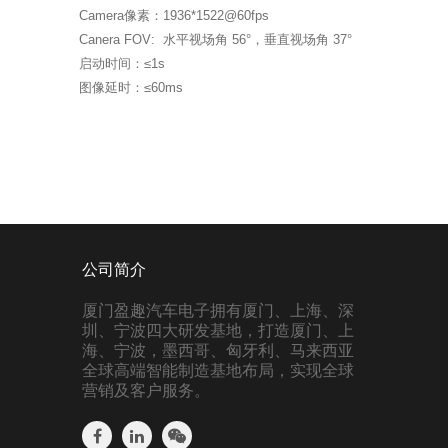
Camera像素：1936*1522@60fps
Canera FOV: 水平视场角 56°，垂直视场角 37°
启动时间：≤1s
图像延时：≤60ms
公司简介
厦门盈趣汽车电子拥有厦门、上海、深
圳、宁波四大研发基地，打造厦门、上
海、宁波，墨西哥、匈牙利、马来西亚
全球高端智能制造基地布局，实现全球
营销及客户服务。